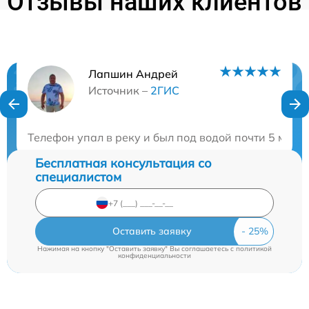
Отзывы наших клиентов
Лапшин Андрей
Нужна консультация?
Источник –
2ГИС
Закажите бесплатную консультацию
Телефон упал в реку и был под водой почти 5 минут
Бесплатная консультация со
специалистом
Оставить заявку
Нажимая на кнопку "Оставить заявку" Вы соглашаетесь c
политикой
конфиденциальности