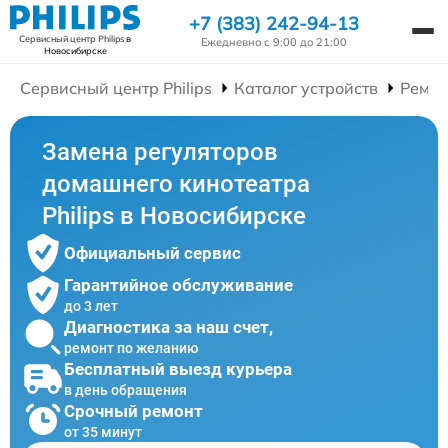
+7 (383) 242-94-13
Сервисный центр Philips
в
Ежедневно с 9:00 до 21:00
Новосибирске
Сервисный центр Philips
Каталог устройств
Ремон
Замена регуляторов
домашнего кинотеатра
Philips в Новосибирске
Официальный сервис
Гарантийное обслуживание
до 3 лет
Диагностика за наш счет,
ремонт по желанию
Бесплатный выезд курьера
в день обращения
Срочный ремонт
от 35 минут