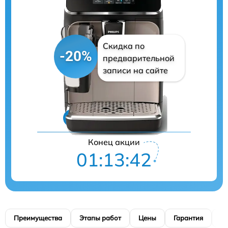
Скидка по
-20%
предварительной
записи на сайте
Цены на ремонт
Конец акции
01:13:41
Преимущества
Этапы работ
Цены
Гарантия
М