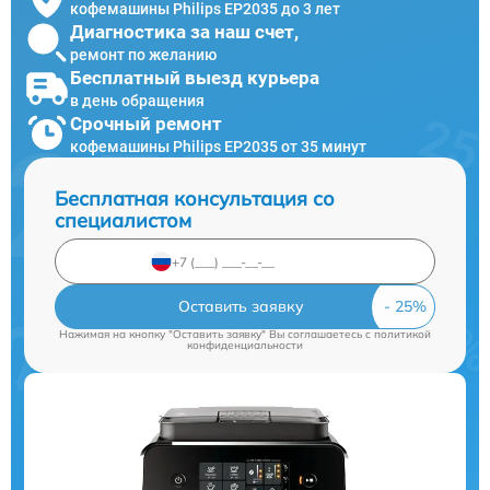
кофемашины Philips EP2035 до 3 лет
Диагностика за наш счет,
ремонт по желанию
Бесплатный выезд курьера
в день обращения
Срочный ремонт
кофемашины Philips EP2035 от 35 минут
Бесплатная консультация со
специалистом
Оставить заявку
Нажимая на кнопку "Оставить заявку" Вы соглашаетесь c
политикой
конфиденциальности