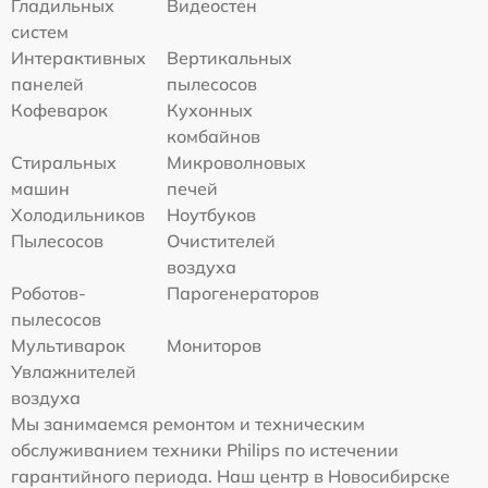
Гладильных
Видеостен
систем
Интерактивных
Вертикальных
панелей
пылесосов
Кофеварок
Кухонных
комбайнов
Стиральных
Микроволновых
машин
печей
Холодильников
Ноутбуков
Пылесосов
Очистителей
воздуха
Роботов-
Парогенераторов
пылесосов
Мультиварок
Мониторов
Увлажнителей
воздуха
Мы занимаемся ремонтом и техническим
обслуживанием техники Philips по истечении
гарантийного периода. Наш центр в Новосибирске