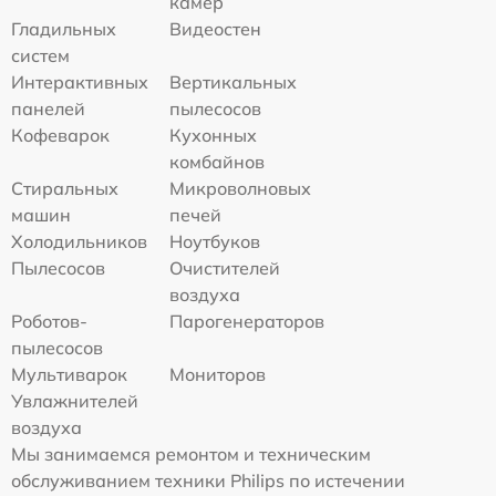
камер
Гладильных
Видеостен
систем
Интерактивных
Вертикальных
панелей
пылесосов
Кофеварок
Кухонных
комбайнов
Стиральных
Микроволновых
машин
печей
Холодильников
Ноутбуков
Пылесосов
Очистителей
воздуха
Роботов-
Парогенераторов
пылесосов
Мультиварок
Мониторов
Увлажнителей
воздуха
Мы занимаемся ремонтом и техническим
обслуживанием техники Philips по истечении