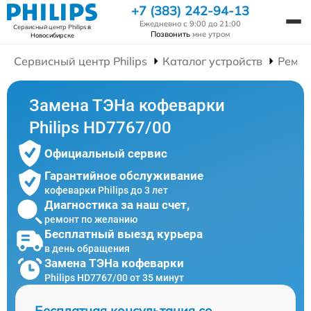
+7 (383) 242-94-13
Ежедневно с 9:00 до 21:00
Сервисный центр Philips
в
Позвонить
мне утром
Новосибирске
Сервисный центр Philips
Каталог устройств
Ремон
Замена ТЭНа кофеварки
Philips HD7767/00
Официальный сервис
Гарантийное обслуживание
кофеварки Philips до 3 лет
Диагностика за наш счет,
ремонт по желанию
Бесплатный выезд курьера
в день обращения
Замена ТЭНа кофеварки
Philips HD7767/00 от 35 минут
Бесплатная консультация со