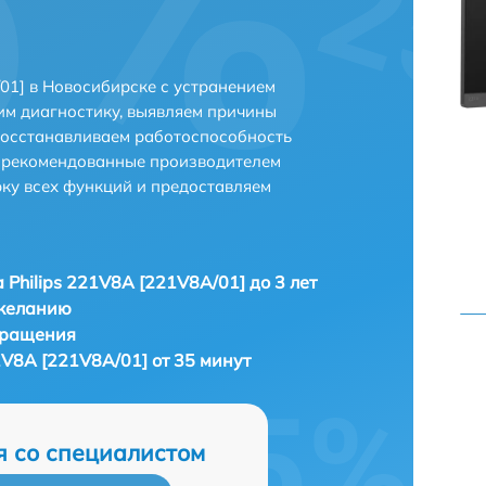
01] в Новосибирске с устранением
м диагностику, выявляем причины
восстанавливаем работоспособность
и рекомендованные производителем
рку всех функций и предоставляем
 Philips 221V8A [221V8A/01] до 3 лет
 желанию
бращения
1V8A [221V8A/01] от 35 минут
я со специалистом