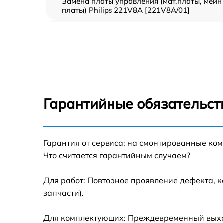
Замена платы управления (мат.платы, мейн
платы) Philips 221V8A [221V8A/01]
Ремонт цепи питания Philips 221V8A
[221V8A/01]
Прошивка блока управления Philips 221V8
[221V8A/01]
Замена лампы подсветки Philips 221V8A
[221V8A/01]
Гарантийные обязательст
Ремонт блока управления Philips 221V8A
[221V8A/01]
Замена блока питания Philips 221V8A
Гарантия от сервиса: на смонтированные ко
[221V8A/01]
Что считается гарантийным случаем?
Замена электронных компонентов Philips
221V8A [221V8A/01]
Для работ: Повторное проявление дефекта, 
запчасти).
Для комплектующих: Преждевременный выход