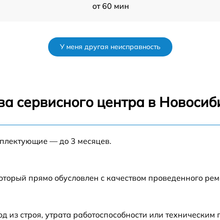
от 60 мин
от 60 мин
У меня другая неисправность
A
от 60 мин
от 60 мин
ва сервисного центра в Новосиб
от 60 мин
мплектующие — до 3 месяцев.
от 60 мин
от 60 мин
который прямо обусловлен с качеством проведенного ре
 из строя, утрата работоспособности или техническим