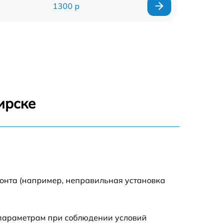
1300 р
1800 р
700 р
1400 р
ирске
700 р
1500 р
1900 р
монта (например, неправильная установка
 параметрам при соблюдении условий