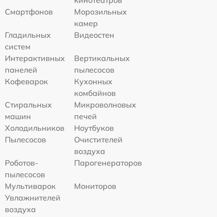
кинотеатров
Смартфонов
Морозильных
камер
Гладильных
Видеостен
систем
Интерактивных
Вертикальных
панелей
пылесосов
Кофеварок
Кухонных
комбайнов
Стиральных
Микроволновых
машин
печей
Холодильников
Ноутбуков
Пылесосов
Очистителей
воздуха
Роботов-
Парогенераторов
пылесосов
Мультиварок
Мониторов
Увлажнителей
воздуха