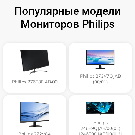
Популярные модели
Мониторов Philips
Philips 273V7QJAB
Philips 276E8FJAB/00
(00/01)
Philips
246E9QJAB/00(01)
Philips 272V8A
[246E9QJAB/00(01)]