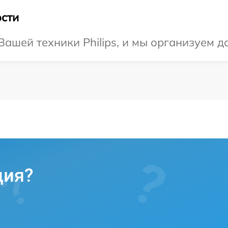
сти
ашей техники Philips, и мы организуем д
ция?