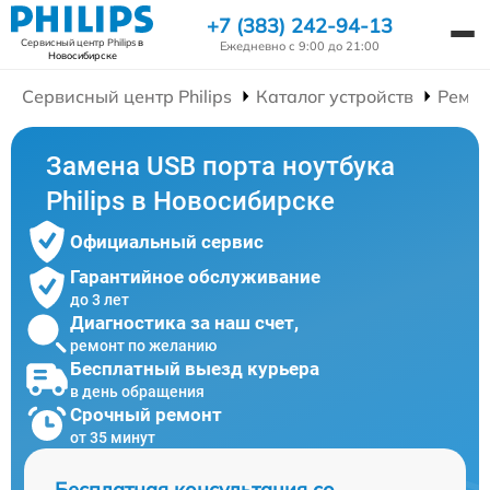
+7 (383) 242-94-13
Сервисный центр Philips
в
Ежедневно с 9:00 до 21:00
Новосибирске
Сервисный центр Philips
Каталог устройств
Ремон
Замена USB порта ноутбука
Philips в Новосибирске
Официальный сервис
Гарантийное обслуживание
до 3 лет
Диагностика за наш счет,
ремонт по желанию
Бесплатный выезд курьера
в день обращения
Срочный ремонт
от 35 минут
Бесплатная консультация со