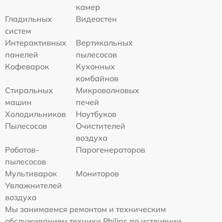
камер
Гладильных
Видеостен
систем
Интерактивных
Вертикальных
панелей
пылесосов
Кофеварок
Кухонных
комбайнов
Стиральных
Микроволновых
машин
печей
Холодильников
Ноутбуков
Пылесосов
Очистителей
воздуха
Роботов-
Парогенераторов
пылесосов
Мультиварок
Мониторов
Увлажнителей
воздуха
Мы занимаемся ремонтом и техническим
обслуживанием техники Philips по истечении