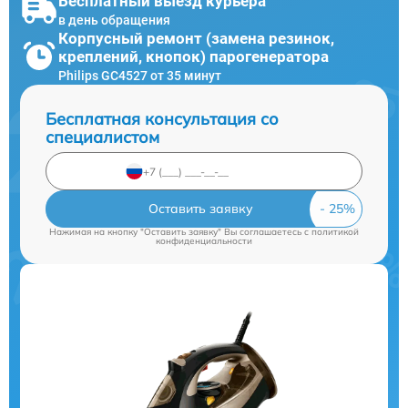
Бесплатный выезд курьера
в день обращения
Корпусный ремонт (замена резинок,
креплений, кнопок) парогенератора
Philips GC4527 от 35 минут
Бесплатная консультация со
специалистом
Оставить заявку
Нажимая на кнопку "Оставить заявку" Вы соглашаетесь c
политикой
конфиденциальности