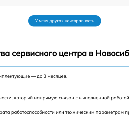
от 60 мин
У меня другая неисправность
от 60 мин
от 60 мин
ва сервисного центра в Новоси
от 60 мин
омплектующие — до 3 месяцев.
от 60 мин
от 60 мин
ности, который напрямую связан с выполненной работой
от 60 мин
рата работоспособности или техническим параметрам п
от 60 мин