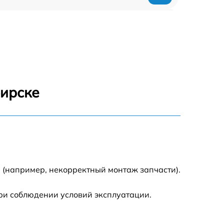
590 р
590 р
1500 р
бирске
550 р
450 р
500 р
 (например, некорректный монтаж запчасти).
590 р
ри соблюдении условий эксплуатации.
590 р