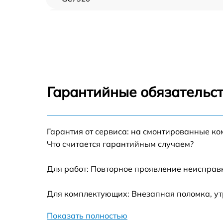
Замена пароклапана Philips GC7920
Замена клапана давления Philips GC7920
Чистка системы генерации пара Philips
GC7920
Гарантийные обязательст
Профилактическая чистка Philips GC7920
Корпусный ремонт (замена резинок,
Гарантия от сервиса: на смонтированные к
креплений, кнопок) Philips GC7920
Что считается гарантийным случаем?
Очистка подошвы утюга Philips GC7920
Для работ: Повторное проявление неисправ
Замена шнура питания Philips GC7920
Для комплектующих: Внезапная поломка, ут
Ремонт/замена датчика температуры Philips
Показать полностью
GC7920