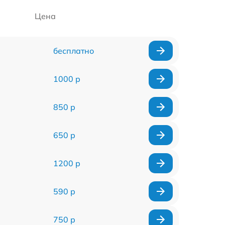
Цена
бесплатно
1000 р
850 р
650 р
1200 р
590 р
750 р