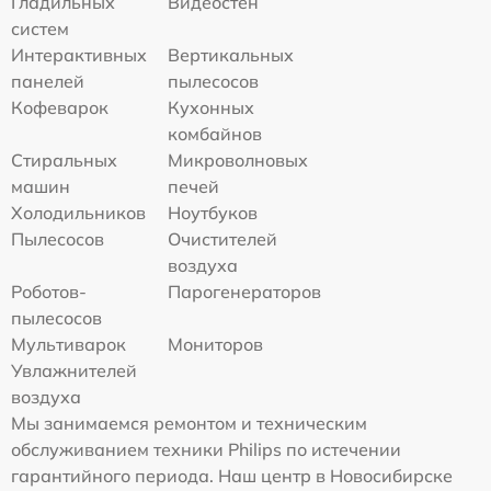
Гладильных
Видеостен
систем
Интерактивных
Вертикальных
панелей
пылесосов
Кофеварок
Кухонных
комбайнов
Стиральных
Микроволновых
машин
печей
Холодильников
Ноутбуков
Пылесосов
Очистителей
воздуха
Роботов-
Парогенераторов
пылесосов
Мультиварок
Мониторов
Увлажнителей
воздуха
Мы занимаемся ремонтом и техническим
обслуживанием техники Philips по истечении
гарантийного периода. Наш центр в Новосибирске