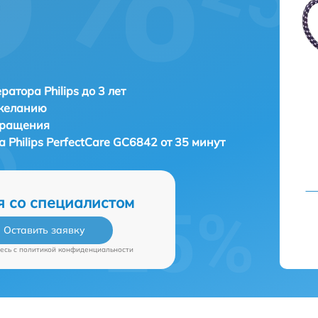
ратора Philips до 3 лет
 желанию
бращения
ра
Philips PerfectCare GC6842 от 35 минут
я со специалистом
Оставить заявку
есь c
политикой конфиденциальности