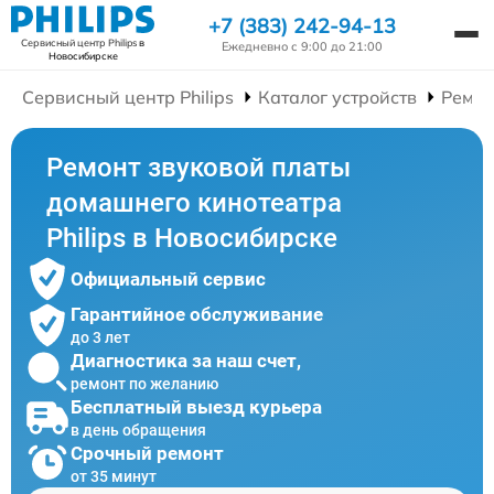
+7 (383) 242-94-13
Сервисный центр Philips
в
Ежедневно с 9:00 до 21:00
Новосибирске
Сервисный центр Philips
Каталог устройств
Ремон
Ремонт звуковой платы
домашнего кинотеатра
Philips в Новосибирске
Официальный сервис
Гарантийное обслуживание
до 3 лет
Диагностика за наш счет,
ремонт по желанию
Бесплатный выезд курьера
в день обращения
Срочный ремонт
от 35 минут