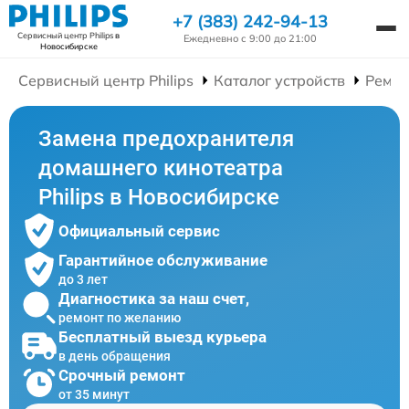
+7 (383) 242-94-13
Сервисный центр Philips
в
Ежедневно с 9:00 до 21:00
Новосибирске
Сервисный центр Philips
Каталог устройств
Ремон
Замена предохранителя
домашнего кинотеатра
Philips в Новосибирске
Официальный сервис
Гарантийное обслуживание
до 3 лет
Диагностика за наш счет,
ремонт по желанию
Бесплатный выезд курьера
в день обращения
Срочный ремонт
от 35 минут