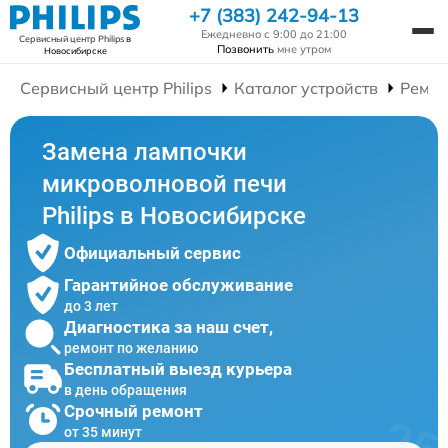
+7 (383) 242-94-13
Ежедневно с 9:00 до 21:00
Сервисный центр Philips
в
Позвонить
мне утром
Новосибирске
Сервисный центр Philips
Каталог устройств
Ремон
Замена лампочки
микроволновой печи
Philips в Новосибирске
Официальный сервис
Гарантийное обслуживание
до 3 лет
Диагностика за наш счет,
ремонт по желанию
Бесплатный выезд курьера
в день обращения
Срочный ремонт
от 35 минут