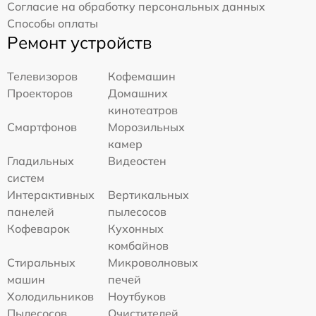
Согласие на обработку персональных данных
Способы оплаты
Ремонт устройств
Телевизоров
Кофемашин
Проекторов
Домашних
кинотеатров
Смартфонов
Морозильных
камер
Гладильных
Видеостен
систем
Интерактивных
Вертикальных
панелей
пылесосов
Кофеварок
Кухонных
комбайнов
Стиральных
Микроволновых
машин
печей
Холодильников
Ноутбуков
Пылесосов
Очистителей