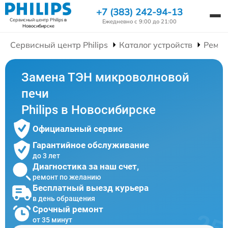
+7 (383) 242-94-13
Сервисный центр Philips
в
Ежедневно с 9:00 до 21:00
Новосибирске
Сервисный центр Philips
Каталог устройств
Ремон
Замена ТЭН микроволновой
печи
Philips в Новосибирске
Официальный сервис
Гарантийное обслуживание
до 3 лет
Диагностика за наш счет,
ремонт по желанию
Бесплатный выезд курьера
в день обращения
Срочный ремонт
от 35 минут