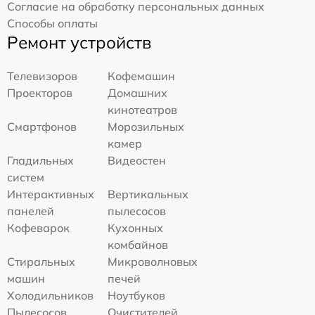
Согласие на обработку персональных данных
Способы оплаты
Ремонт устройств
Телевизоров
Кофемашин
Проекторов
Домашних
кинотеатров
Смартфонов
Морозильных
камер
Гладильных
Видеостен
систем
Интерактивных
Вертикальных
панелей
пылесосов
Кофеварок
Кухонных
комбайнов
Стиральных
Микроволновых
машин
печей
Холодильников
Ноутбуков
Пылесосов
Очистителей