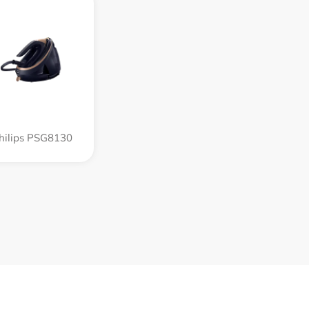
hilips PSG8130