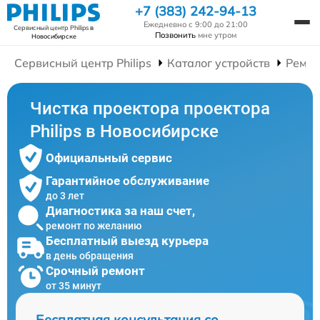
+7 (383) 242-94-13
Ежедневно с 9:00 до 21:00
Сервисный центр Philips
в
Позвонить
мне утром
Новосибирске
Сервисный центр Philips
Каталог устройств
Ремон
Чистка проектора проектора
Philips в Новосибирске
Официальный сервис
Гарантийное обслуживание
до 3 лет
Диагностика за наш счет,
ремонт по желанию
Бесплатный выезд курьера
в день обращения
Срочный ремонт
от 35 минут
Бесплатная консультация со