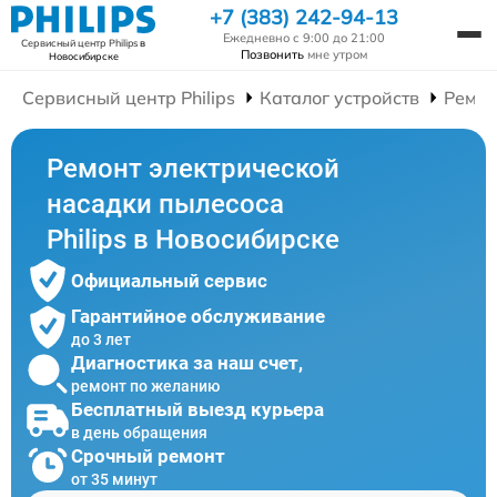
+7 (383) 242-94-13
Ежедневно с 9:00 до 21:00
Сервисный центр Philips
в
Позвонить
мне утром
Новосибирске
Сервисный центр Philips
Каталог устройств
Ремон
Ремонт электрической
насадки пылесоса
Philips в Новосибирске
Официальный сервис
Гарантийное обслуживание
до 3 лет
Диагностика за наш счет,
ремонт по желанию
Бесплатный выезд курьера
в день обращения
Срочный ремонт
от 35 минут