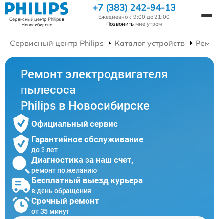
+7 (383) 242-94-13
Ежедневно с 9:00 до 21:00
Сервисный центр Philips
в
Позвонить
мне утром
Новосибирске
Сервисный центр Philips
Каталог устройств
Ремон
Ремонт электродвигателя
пылесоса
Philips в Новосибирске
Официальный сервис
Гарантийное обслуживание
до 3 лет
Диагностика за наш счет,
ремонт по желанию
Бесплатный выезд курьера
в день обращения
Срочный ремонт
от 35 минут