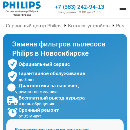
+7 (383) 242-94-13
Сервисный центр Philips
в
Ежедневно с 9:00 до 21:00
Новосибирске
Сервисный центр Philips
Каталог устройств
Ремон
Замена фильтров пылесоса
Philips в Новосибирске
Официальный сервис
Гарантийное обслуживание
до 3 лет
Диагностика за наш счет,
ремонт по желанию
Бесплатный выезд курьера
в день обращения
Срочный ремонт
от 35 минут
Бесплатная консультация со