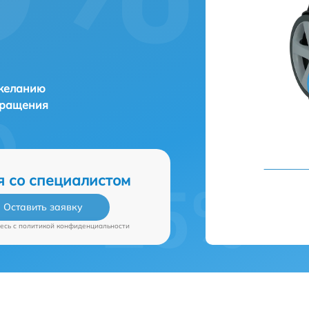
 желанию
бращения
я со специалистом
Оставить заявку
есь c
политикой конфиденциальности