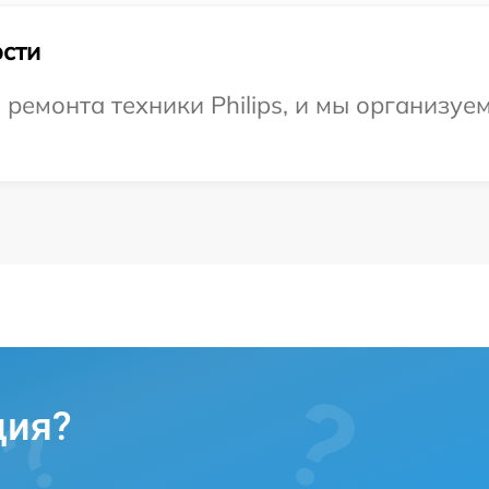
сти
емонта техники Philips, и мы организуе
ция?