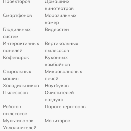
Проекторов
Домашних
кинотеатров
Смартфонов
Морозильных
камер
Гладильных
Видеостен
систем
Интерактивных
Вертикальных
панелей
пылесосов
Кофеварок
Кухонных
комбайнов
Стиральных
Микроволновых
машин
печей
Холодильников
Ноутбуков
Пылесосов
Очистителей
воздуха
Роботов-
Парогенераторов
пылесосов
Мультиварок
Мониторов
Увлажнителей