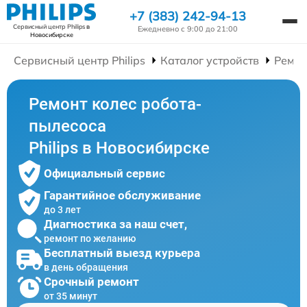
+7 (383) 242-94-13
Сервисный центр Philips
в
Ежедневно с 9:00 до 21:00
Новосибирске
Сервисный центр Philips
Каталог устройств
Ремон
Ремонт колес робота-
пылесоса
Philips в Новосибирске
Официальный сервис
Гарантийное обслуживание
до 3 лет
Диагностика за наш счет,
ремонт по желанию
Бесплатный выезд курьера
в день обращения
Срочный ремонт
от 35 минут