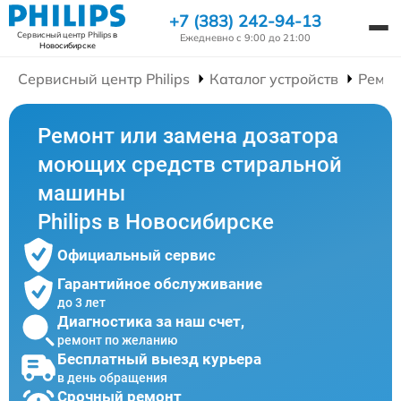
+7 (383) 242-94-13
Сервисный центр Philips
в
Ежедневно с 9:00 до 21:00
Новосибирске
Сервисный центр Philips
Каталог устройств
Ремон
Ремонт или замена дозатора
моющих средств стиральной
машины
Philips в Новосибирске
Официальный сервис
Гарантийное обслуживание
до 3 лет
Диагностика за наш счет,
ремонт по желанию
Бесплатный выезд курьера
в день обращения
Срочный ремонт