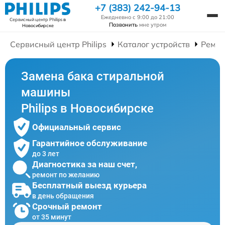
+7 (383) 242-94-13
Ежедневно с 9:00 до 21:00
Сервисный центр Philips
в
Позвонить
мне утром
Новосибирске
Сервисный центр Philips
Каталог устройств
Ремон
Замена бака стиральной
машины
Philips в Новосибирске
Официальный сервис
Гарантийное обслуживание
до 3 лет
Диагностика за наш счет,
ремонт по желанию
Бесплатный выезд курьера
в день обращения
Срочный ремонт
от 35 минут