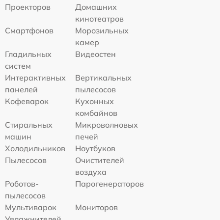
Проекторов
Домашних
кинотеатров
Смартфонов
Морозильных
камер
Гладильных
Видеостен
систем
Интерактивных
Вертикальных
панелей
пылесосов
Кофеварок
Кухонных
комбайнов
Стиральных
Микроволновых
машин
печей
Холодильников
Ноутбуков
Пылесосов
Очистителей
воздуха
Роботов-
Парогенераторов
пылесосов
Мультиварок
Мониторов
Увлажнителей