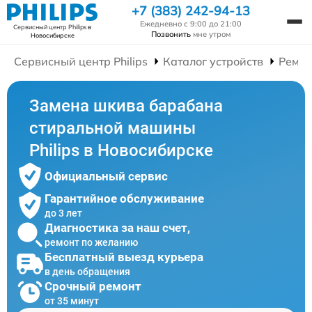
+7 (383) 242-94-13
Ежедневно с 9:00 до 21:00
Сервисный центр Philips
в
Позвонить
мне утром
Новосибирске
Сервисный центр Philips
Каталог устройств
Ремон
Замена шкива барабана
стиральной машины
Philips в Новосибирске
Официальный сервис
Гарантийное обслуживание
до 3 лет
Диагностика за наш счет,
ремонт по желанию
Бесплатный выезд курьера
в день обращения
Срочный ремонт
от 35 минут